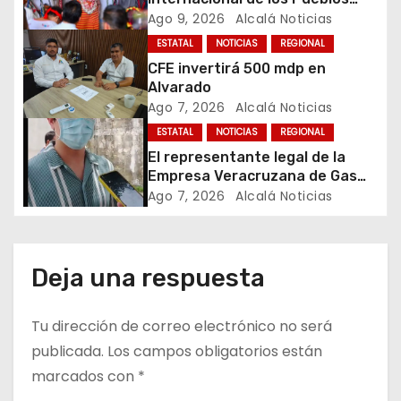
d
Indígenas
Ago 9, 2026
Alcalá Noticias
e
ESTATAL
NOTICIAS
REGIONAL
CFE invertirá 500 mdp en
e
Alvarado
Ago 7, 2026
Alcalá Noticias
n
ESTATAL
NOTICIAS
REGIONAL
t
El representante legal de la
Empresa Veracruzana de Gas
r
(Gas Mabarak), aclaró en
Ago 7, 2026
Alcalá Noticias
entrevista que la sucursal
a
cateada por la Fiscalía General
de la República cuenta con
d
todos sus permisos y trabaja en
Deja una respuesta
regla, por lo que desconoce el
a
motivo de la clausura.
Tu dirección de correo electrónico no será
s
publicada.
Los campos obligatorios están
marcados con
*