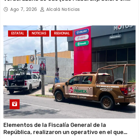
entrevista que la sucursal cateada por la
Ago 7, 2026
Alcalá Noticias
Fiscalía General de la República cuenta con
todos sus permisos y trabaja en regla, por lo
que desconoce el motivo de la clausura.
ESTATAL
NOTICIAS
REGIONAL
Elementos de la Fiscalía General de la
República, realizaron un operativo en el que