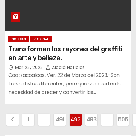
NOTICIAS
REGIONAL
Transforman los rayones del graffiti
en arte y belleza.
Mar 23, 2023
Alcalá Noticias
Coatzacoalcos, Ver. 22 de Marzo del 2023.-Son
tres artistas diferentes, pero que comparten la
necesidad de crecer y convertir las…
P
1
…
491
492
493
…
505
a