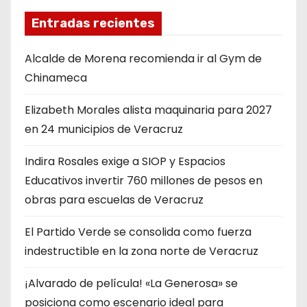
g
Entradas recientes
i
Alcalde de Morena recomienda ir al Gym de
n
Chinameca
a
Elizabeth Morales alista maquinaria para 2027
en 24 municipios de Veracruz
c
i
Indira Rosales exige a SIOP y Espacios
Educativos invertir 760 millones de pesos en
ó
obras para escuelas de Veracruz
n
​El Partido Verde se consolida como fuerza
d
indestructible en la zona norte de Veracruz
e
¡Alvarado de película! «La Generosa» se
posiciona como escenario ideal para