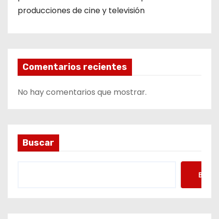
e
producciones de cine y televisión
n
t
r
Comentarios recientes
a
No hay comentarios que mostrar.
d
a
s
Buscar
Busca