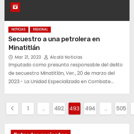
NOTICIAS
REGIONAL
Secuestro a una petrolera en
Minatitlán
Mar 21, 2023
Alcalá Noticias
Imputado como presunto responsable del delito
de secuestro Minatitlán, Ver., 20 de marzo del
2023.- La Unidad Especializada en Combate…
P
1
…
492
493
494
…
505
a
g