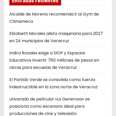
Entradas recientes
i
Alcalde de Morena recomienda ir al Gym de
n
Chinameca
a
Elizabeth Morales alista maquinaria para 2027
en 24 municipios de Veracruz
c
i
Indira Rosales exige a SIOP y Espacios
Educativos invertir 760 millones de pesos en
ó
obras para escuelas de Veracruz
n
​El Partido Verde se consolida como fuerza
d
indestructible en la zona norte de Veracruz
e
¡Alvarado de película! «La Generosa» se
posiciona como escenario ideal para
e
producciones de cine y televisión