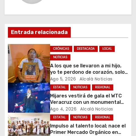
a
c
i
Entrada relacionada
ó
CRÓNICAS
DESTACADA
LOCAL
n
NOTICIAS
A los que se llevaron a mi hijo,
d
yo te perdono de corazón, solo
dime ¿dónde está mi hijo?,
Ago 5, 2026
Alcalá Noticias
e
Maribel, madre de José Juan
ESTATAL
NOTICIAS
REGIONAL
Carlos
e
Mijares vestirá de gala el WTC
Veracruz con un monumental
n
show sinfónico por sus 10 años
Ago 4, 2026
Alcalá Noticias
de gira
t
ESTATAL
NOTICIAS
REGIONAL
Impulso al talento local; nace el
r
Primer Mercado Orgánico en