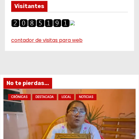
Visitantes
contador de visitas para web
No te pierdas...
CRÓNICAS
DESTACADA
LOCAL
NOTICIAS