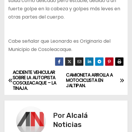
salud como delicado pero estable, debido a un
fuerte golpe en la cabeza y golpes más leves en
otras partes del cuerpo.
Cabe señalar que Leonardo es Originario del
Municipio de Cosoleacaque.
ACIDENTE VEHICULAR
N
CAMIONETA ARROLLA A
SOBRE LA AUTOPISTA
MOTOCICLISTA EN
COSOLEACAQUE – LA
a
JALTIPAN.
TINAJA.
v
e
Por
Alcalá
g
Noticias