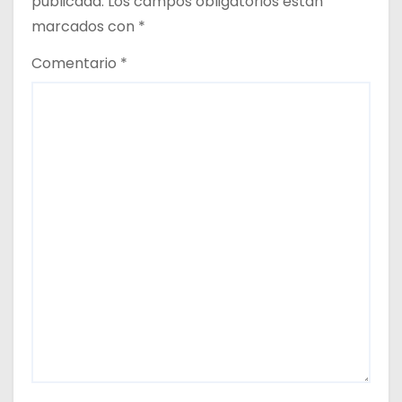
s
publicada.
Los campos obligatorios están
marcados con
*
Comentario
*