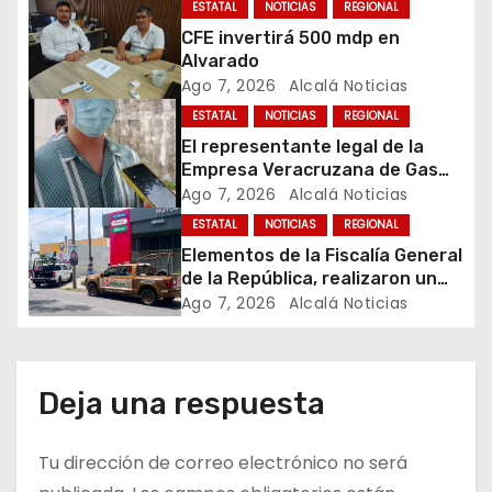
ESTATAL
NOTICIAS
REGIONAL
n
CFE invertirá 500 mdp en
Alvarado
d
Ago 7, 2026
Alcalá Noticias
ESTATAL
NOTICIAS
REGIONAL
e
El representante legal de la
e
Empresa Veracruzana de Gas
(Gas Mabarak), aclaró en
Ago 7, 2026
Alcalá Noticias
n
entrevista que la sucursal
ESTATAL
NOTICIAS
REGIONAL
cateada por la Fiscalía General
Elementos de la Fiscalía General
t
de la República cuenta con
de la República, realizaron un
todos sus permisos y trabaja en
operativo en el que clausuraron
Ago 7, 2026
Alcalá Noticias
r
regla, por lo que desconoce el
una gasera ubicada en calles
motivo de la clausura.
del fraccionamiento Los Pinos
a
al norte de la ciudad de
Veracruz.
d
Deja una respuesta
a
Tu dirección de correo electrónico no será