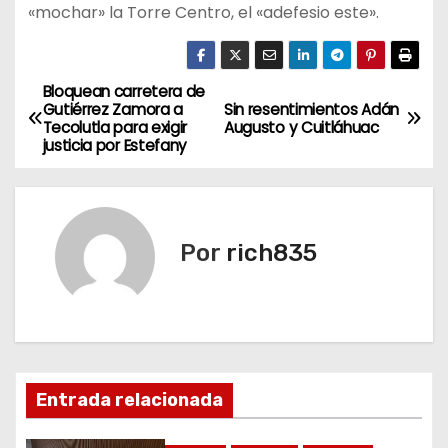
«mochar» la Torre Centro, el «adefesio este».
Bloquean carretera de
N
Gutiérrez Zamora a
Sin resentimientos Adán
Tecolutla para exigir
Augusto y Cuitláhuac
a
justicia por Estefany
v
e
Por
rich835
g
a
c
i
Entrada relacionada
ó