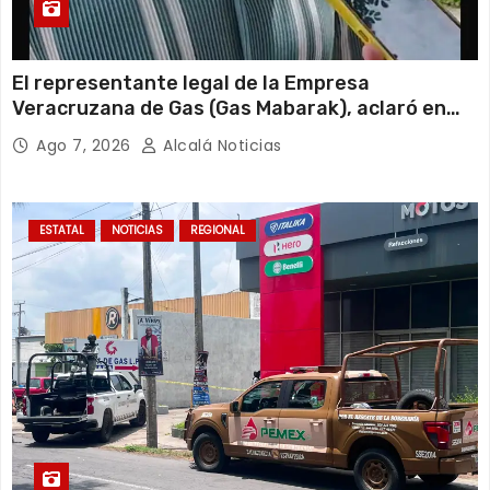
El representante legal de la Empresa
Veracruzana de Gas (Gas Mabarak), aclaró en
entrevista que la sucursal cateada por la
Ago 7, 2026
Alcalá Noticias
Fiscalía General de la República cuenta con
todos sus permisos y trabaja en regla, por lo
que desconoce el motivo de la clausura.
ESTATAL
NOTICIAS
REGIONAL