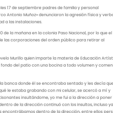
les 17 de septiembre padres de familia y personal
rco Antonio Muñoz» denunciaron la agresión física y verb
d a las instalaciones.
0 de la mañana en la colonia Paso Nacional, por lo que el
de las corporaciones del orden público para retirar al
ovelo Murillo quien imparte la materia de Educación Artíst
al fondo del patio con una bocina a todo volumen y comen
a la banca donde él se encontraba sentado y les decía que
 qué le estaba grabando con mi celular, se acercó a mí y
tisonantes insultándome, yo me fui a la dirección a poner
 dentro de la dirección continuó con los insultos, incluso y
os encontrábamos dentro de la dirección, entre ellos per