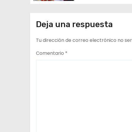
pesos en obras para
n
escuelas de Veracru
t
Deja una respuesta
r
Tu dirección de correo electrónico no ser
a
Comentario
*
d
a
s