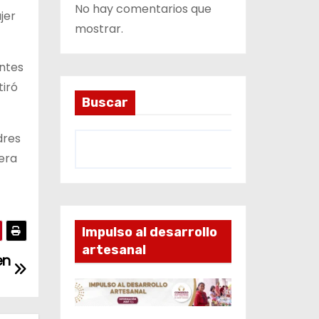
No hay comentarios que
jer
mostrar.
entes
tiró
Buscar
dres
mera
Impulso al desarrollo
artesanal
en