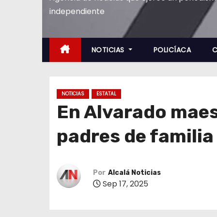
o
independiente
NOTICIAS
POLICÍACA
C
NOTICIAS
ESTATAL
En Alvarado maest
padres de familia
Por
Alcalá Noticias
Sep 17, 2025