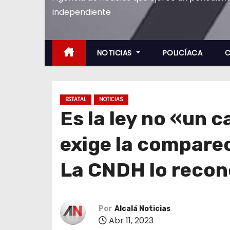
o
independiente
NOTICIAS
POLICÍACA
C
ESTATAL
NOTICIAS
Es la ley no «un 
exige la comparec
La CNDH lo reco
Por
Alcalá Noticias
Abr 11, 2023