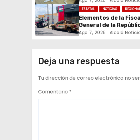
Ago 7, 2026
Alcalá Notici
e
ESTATAL
NOTICIAS
REGIONA
Elementos de la Fisca
n
General de la Repúbli
t
realizaron un operati
Ago 7, 2026
Alcalá Notici
el que clausuraron u
r
gasera ubicada en cal
fraccionamiento Los
a
Deja una respuesta
al norte de la ciudad 
Veracruz.
d
Tu dirección de correo electrónico no ser
a
Comentario
*
s