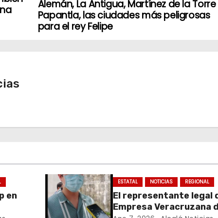
Alemán, La Antigua, Martínez de la Torre
ana
Papantla, las ciudades más peligrosas
para el rey Felipe
cias
L
ESTATAL
NOTICIAS
REGIONAL
p en
El representante legal d
Empresa Veracruzana 