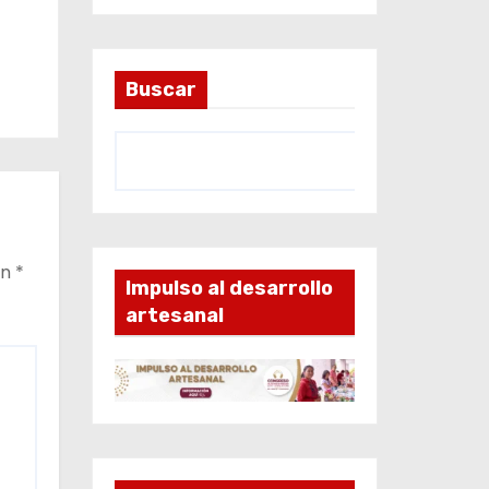
aró
Buscar
odos
 en
noce
.
on
*
Impulso al desarrollo
artesanal