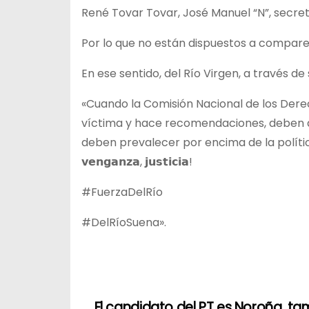
René Tovar Tovar, José Manuel “N”, secret
Por lo que no están dispuestos a compare
En ese sentido, del Río Virgen, a través de 
«Cuando la Comisión Nacional de los D
víctima y hace recomendaciones, deben at
deben prevalecer por encima de la política. 
𝘃𝗲𝗻𝗴𝗮𝗻𝘇𝗮, 𝗷𝘂𝘀𝘁𝗶𝗰𝗶𝗮!
#FuerzaDelRío
#DelRíoSuena».
N
El candidato del PT es Noroña, ta