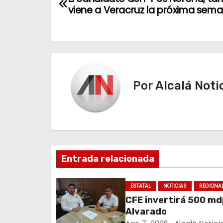
a
viene a Veracruz la próxima sem
v
e
g
Por
Alcalá Noti
a
c
i
ó
Entrada relacionada
n
ESTATAL
NOTICIAS
REGIONA
d
CFE invertirá 500 md
e
Alvarado