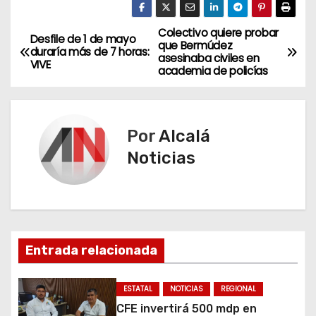
Colectivo quiere probar
N
Desfile de 1 de mayo
que Bermúdez
duraría más de 7 horas:
asesinaba civiles en
a
VIVE
academia de policías
v
e
Por
Alcalá
g
Noticias
a
c
i
Entrada relacionada
ó
ESTATAL
NOTICIAS
REGIONAL
n
CFE invertirá 500 mdp en