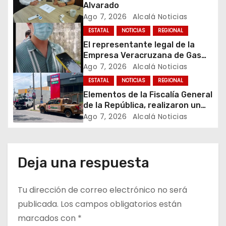
Alvarado
d
Ago 7, 2026
Alcalá Noticias
ESTATAL
NOTICIAS
REGIONAL
e
El representante legal de la
e
Empresa Veracruzana de Gas
(Gas Mabarak), aclaró en
Ago 7, 2026
Alcalá Noticias
n
entrevista que la sucursal
ESTATAL
NOTICIAS
REGIONAL
cateada por la Fiscalía General
Elementos de la Fiscalía General
t
de la República cuenta con
de la República, realizaron un
todos sus permisos y trabaja en
operativo en el que clausuraron
Ago 7, 2026
Alcalá Noticias
r
regla, por lo que desconoce el
una gasera ubicada en calles
motivo de la clausura.
del fraccionamiento Los Pinos
a
al norte de la ciudad de
Veracruz.
d
Deja una respuesta
a
Tu dirección de correo electrónico no será
s
publicada.
Los campos obligatorios están
marcados con
*