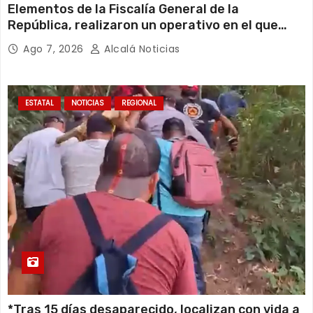
Elementos de la Fiscalía General de la
República, realizaron un operativo en el que
clausuraron una gasera ubicada en calles del
Ago 7, 2026
Alcalá Noticias
fraccionamiento Los Pinos al norte de la ciudad
de Veracruz.
ESTATAL
NOTICIAS
REGIONAL
*Tras 15 días desaparecido, localizan con vida a