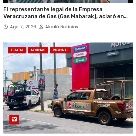
El representante legal de la Empresa
Veracruzana de Gas (Gas Mabarak), aclaró en
entrevista que la sucursal cateada por la
Ago 7, 2026
Alcalá Noticias
Fiscalía General de la República cuenta con
todos sus permisos y trabaja en regla, por lo
que desconoce el motivo de la clausura.
ESTATAL
NOTICIAS
REGIONAL