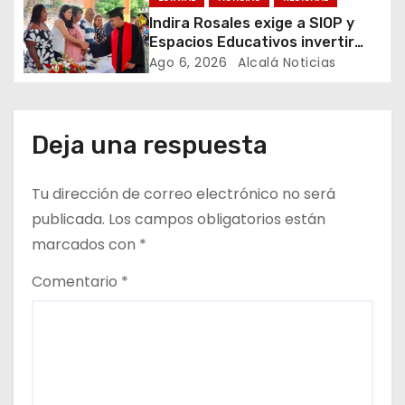
n
Indira Rosales exige a SIOP y
t
Espacios Educativos invertir
760 millones de pesos en obras
Ago 6, 2026
Alcalá Noticias
r
para escuelas de Veracruz
a
Deja una respuesta
d
Tu dirección de correo electrónico no será
a
publicada.
Los campos obligatorios están
s
marcados con
*
Comentario
*