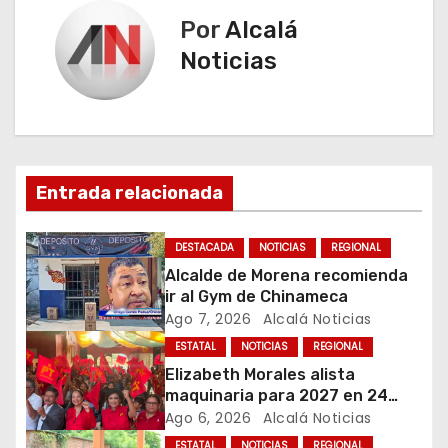
Por
Alcalá
e
Noticias
g
a
c
Entrada relacionada
i
ó
DESTACADA
NOTICIAS
REGIONAL
Alcalde de Morena recomienda
n
ir al Gym de Chinameca
Ago 7, 2026
Alcalá Noticias
d
ESTATAL
NOTICIAS
REGIONAL
e
Elizabeth Morales alista
maquinaria para 2027 en 24
e
municipios de Veracruz
Ago 6, 2026
Alcalá Noticias
ESTATAL
NOTICIAS
REGIONAL