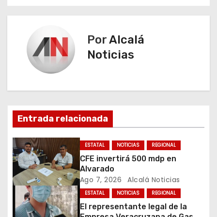
v
e
Por
Alcalá
g
Noticias
a
c
i
Entrada relacionada
ó
n
ESTATAL
NOTICIAS
REGIONAL
CFE invertirá 500 mdp en
d
Alvarado
Ago 7, 2026
Alcalá Noticias
e
ESTATAL
NOTICIAS
REGIONAL
e
El representante legal de la
Empresa Veracruzana de Gas