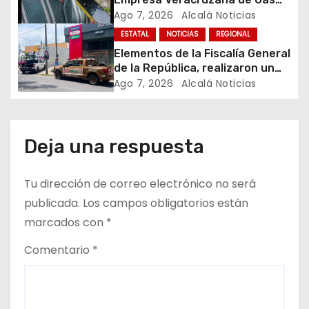
n
(Gas Mabarak), aclaró en
Ago 7, 2026
Alcalá Noticias
entrevista que la sucursal
ESTATAL
NOTICIAS
REGIONAL
t
cateada por la Fiscalía General
Elementos de la Fiscalía General
de la República cuenta con
de la República, realizaron un
r
todos sus permisos y trabaja en
operativo en el que clausuraron
Ago 7, 2026
Alcalá Noticias
regla, por lo que desconoce el
una gasera ubicada en calles
a
motivo de la clausura.
del fraccionamiento Los Pinos
al norte de la ciudad de
d
Veracruz.
Deja una respuesta
a
Tu dirección de correo electrónico no será
s
publicada.
Los campos obligatorios están
marcados con
*
Comentario
*