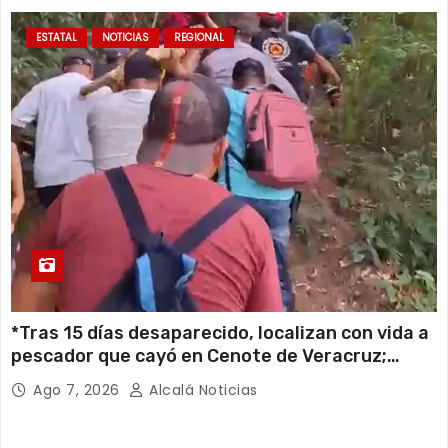
ESTATAL
NOTICIAS
REGIONAL
*Tras 15 días desaparecido, localizan con vida a
pescador que cayó en Cenote de Veracruz;
estaba en una caverna a más de 100 metros de
Ago 7, 2026
Alcalá Noticias
profundidad*