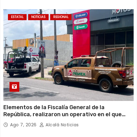
todos sus permisos y trabaja en regla, por lo
que desconoce el motivo de la clausura.
ESTATAL
NOTICIAS
REGIONAL
Elementos de la Fiscalía General de la
República, realizaron un operativo en el que
clausuraron una gasera ubicada en calles del
Ago 7, 2026
Alcalá Noticias
fraccionamiento Los Pinos al norte de la ciudad
de Veracruz.