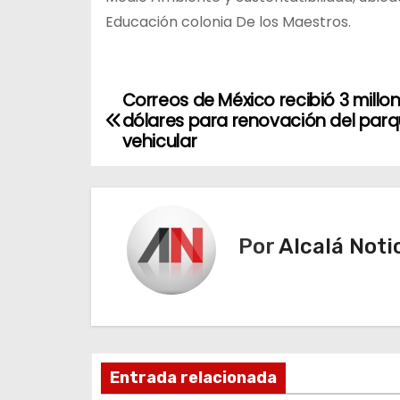
Educación colonia De los Maestros.
Correos de México recibió 3 millo
N
dólares para renovación del par
a
vehicular
v
e
Por
Alcalá Noti
g
a
c
i
Entrada relacionada