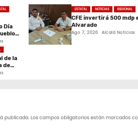
ATAL
ESTATAL
NOTICIAS
REGIONAL
CFE invertirá 500 mdp 
Alvarado
 Día
Ago 7, 2026
Alcalá Noticias
Pueblos
as
L
l de la
a de
claró
as
 la
 todos
ja en
conoce
á publicada.
Los campos obligatorios están marcados c
ra.