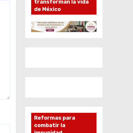
transforman la vida
de México
Reformas para
combatir la
impunidad