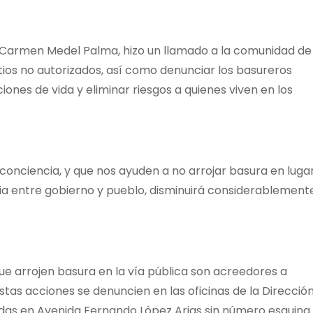
a. Carmen Medel Palma, hizo un llamado a la comunidad de
itios no autorizados, así como denunciar los basureros
ones de vida y eliminar riesgos a quienes viven en los
conciencia, y que nos ayuden a no arrojar basura en luga
ia entre gobierno y pueblo, disminuirá considerablement
ue arrojen basura en la vía pública son acreedores a
stas acciones se denuncien en las oficinas de la Direcció
adas en Avenida Fernando López Arias sin número esquina