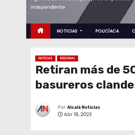
o
independiente
NOTICIAS
POLICÍACA
C
NOTICIAS
REGIONAL
Retiran más de 5
basureros clande
Por
Alcalá Noticias
Abr 18, 2023