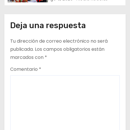
para escuelas de Veracruz
a
d
Deja una respuesta
a
Tu dirección de correo electrónico no será
s
publicada.
Los campos obligatorios están
marcados con
*
Comentario
*