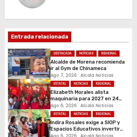
a
c
i
Entrada relacionada
ó
n
DESTACADA
NOTICIAS
REGIONAL
Alcalde de Morena recomienda
d
ir al Gym de Chinameca
Ago 7, 2026
Alcalá Noticias
e
ESTATAL
NOTICIAS
REGIONAL
e
Elizabeth Morales alista
maquinaria para 2027 en 24
n
municipios de Veracruz
Ago 6, 2026
Alcalá Noticias
ESTATAL
NOTICIAS
REGIONAL
t
Indira Rosales exige a SIOP y
Espacios Educativos invertir
r
760 millones de pesos en obras
Ago 6, 2026
Alcalá Noticias