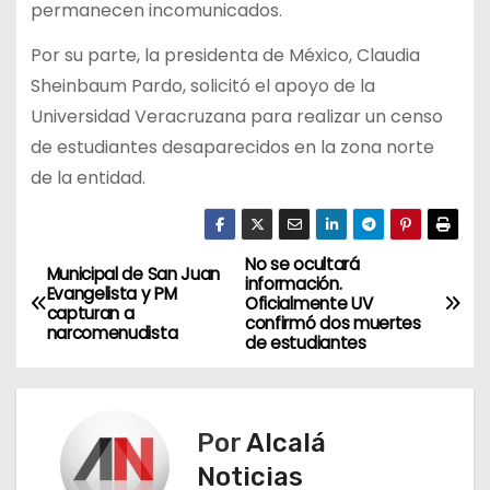
permanecen incomunicados.
Por su parte, la presidenta de México, Claudia
Sheinbaum Pardo, solicitó el apoyo de la
Universidad Veracruzana para realizar un censo
de estudiantes desaparecidos en la zona norte
de la entidad.
No se ocultará
N
Municipal de San Juan
información.
Evangelista y PM
Oficialmente UV
a
capturan a
confirmó dos muertes
narcomenudista
de estudiantes
v
e
Por
Alcalá
g
Noticias